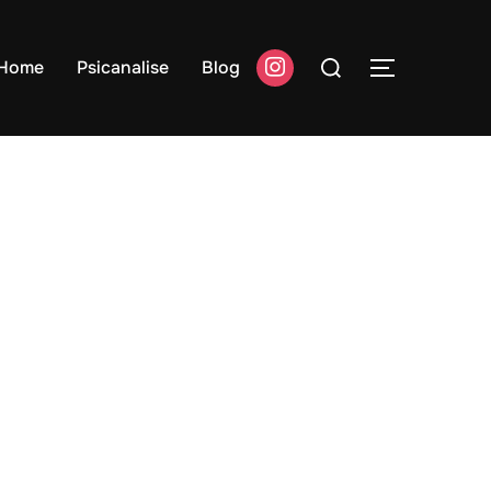
Pesquisar
Home
Psicanalise
Blog
ALTERNAR
por: